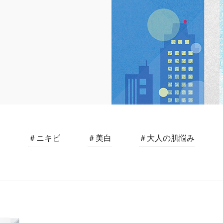
＃ニキビ
＃美白
＃大人の肌悩み