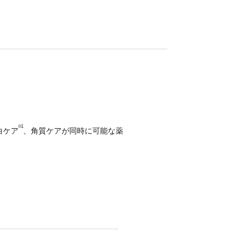
※1
白ケア
、角質ケアが同時に可能な薬