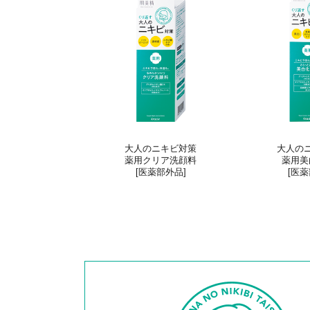
大人のニキビ対策
大人の
薬用クリア洗顔料
薬用美
[医薬部外品]
[医薬