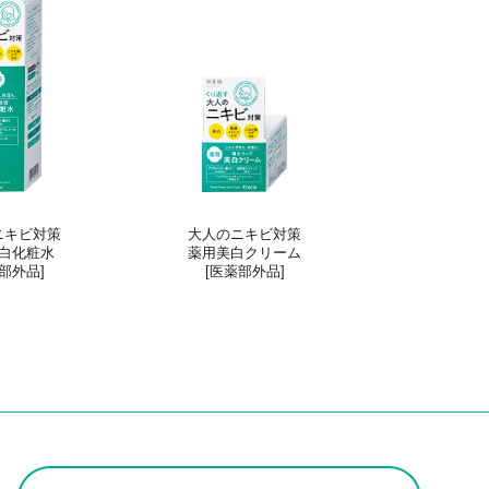
ニキビ対策
大人のニキビ対策
白化粧水
薬用美白クリーム
部外品]
[医薬部外品]