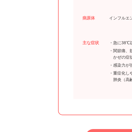
病原体
インフルエ
主な症状
急に38℃
関節痛、
かぜの症
感染力が
重症化し
肺炎（高