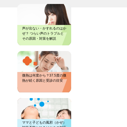
声が出ない・かすれるのはか
ぜ？ つらい声のトラブルと
その原因・対策を解説
微熱は何度から？37.5度の微
熱が続く原因と受診の目安
ママと子どもの風邪（かぜ）