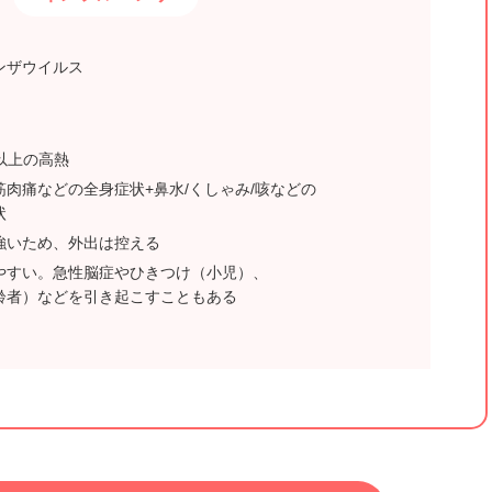
ンザウイルス
以上の高熱
筋肉痛などの全身症状+鼻水/くしゃみ/咳などの
状
強いため、外出は控える
やすい。急性脳症やひきつけ（小児）、
齢者）などを引き起こすこともある