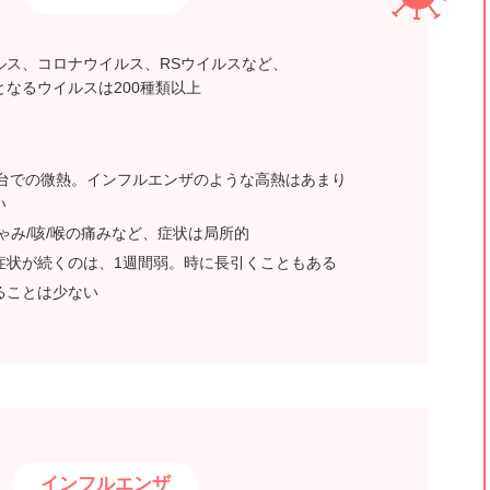
ルス、コロナウイルス、RSウイルスなど、
となるウイルスは200種類以上
8℃台での微熱。インフルエンザのような高熱はあまり
い
ゃみ/咳/喉の痛みなど、症状は局所的
症状が続くのは、1週間弱。時に長引くこともある
ることは少ない
インフルエンザ