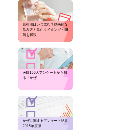
葛根湯はいつ飲む？効果的な
飲み方と飲むタイミング・間
隔を解説
医師100人アンケートから知
る「かぜ」
かぜに関するアンケート結果
2015年度版