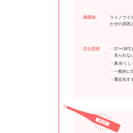
病原体
ライノウイ
かぜの原因
主な症状
37〜3
見られな
鼻水/くし
一般的に
重症化す