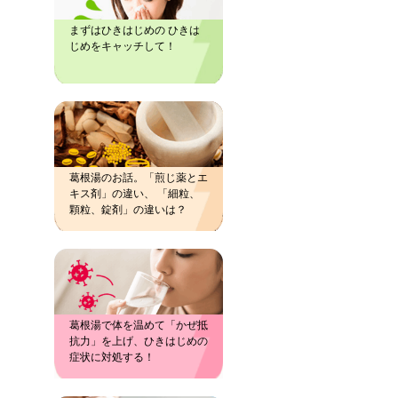
まずはひきはじめの ひきは
じめをキャッチして！
葛根湯のお話。「煎じ薬とエ
キス剤」の違い、 「細粒、
顆粒、錠剤」の違いは？
葛根湯で体を温めて「かぜ抵
抗力」を上げ、ひきはじめの
症状に対処する！