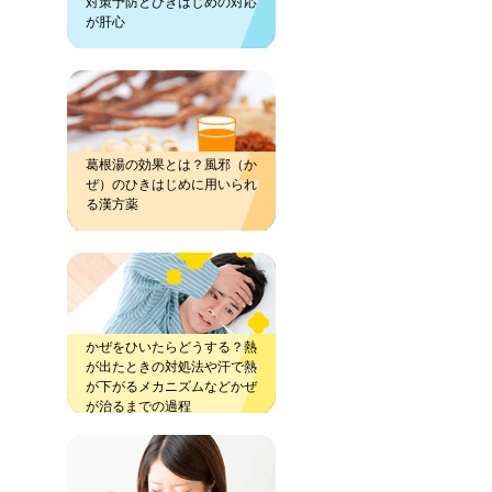
対策予防とひきはじめの対応
が肝心
葛根湯の効果とは？風邪（か
ぜ）のひきはじめに用いられ
る漢方薬
かぜをひいたらどうする？熱
が出たときの対処法や汗で熱
が下がるメカニズムなどかぜ
が治るまでの過程