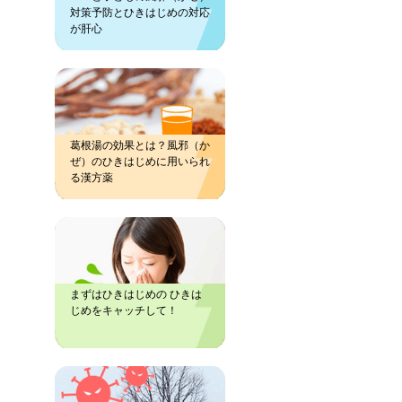
対策予防とひきはじめの対応
が肝心
葛根湯の効果とは？風邪（か
ぜ）のひきはじめに用いられ
る漢方薬
まずはひきはじめの ひきは
じめをキャッチして！