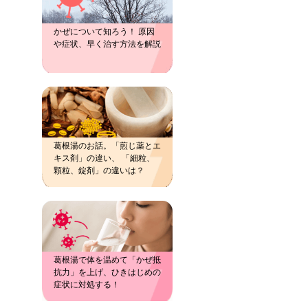
かぜについて知ろう！ 原因
や症状、早く治す方法を解説
葛根湯のお話。「煎じ薬とエ
キス剤」の違い、 「細粒、
顆粒、錠剤」の違いは？
葛根湯で体を温めて「かぜ抵
抗力」を上げ、ひきはじめの
症状に対処する！