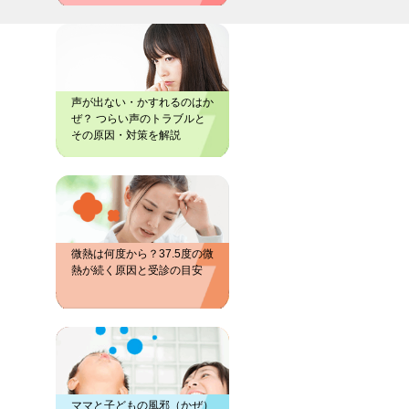
声が出ない・かすれるのはか
ぜ？ つらい声のトラブルと
その原因・対策を解説
微熱は何度から？37.5度の微
熱が続く原因と受診の目安
ママと子どもの風邪（かぜ）