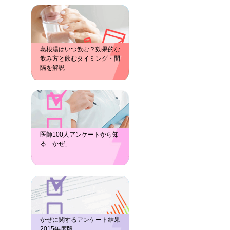
葛根湯はいつ飲む？効果的な
飲み方と飲むタイミング・間
隔を解説
医師100人アンケートから知
る「かぜ」
かぜに関するアンケート結果
2015年度版