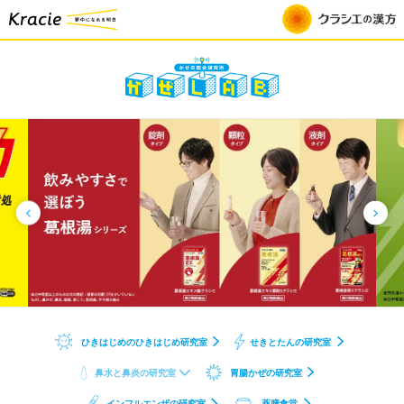
か
ぜ
の
総
合
研
究
室
か
ぜ
L
A
B
ひきはじめのひきはじめ研究室
せきとたんの研究室
鼻水と鼻炎の研究室
胃腸かぜの研究室
インフルエンザの研究室
薬膳食堂