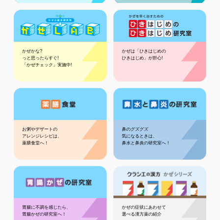
かぜかな?
かぜは「ひきはじめの
っと思ったらすぐ!
ひきはじめ」が肝心!
「かぜチェック」実施中!
お粥やデザートの
鼻のグズグズ
アレンジレシピは、
気になるときは、
薬膳食堂へ！
鼻水と鼻炎の研究室へ！
胃腸に不調を感じたら、
かぜの症状にあわせて
胃腸かぜの研究室へ！
選べる漢方薬の紹介