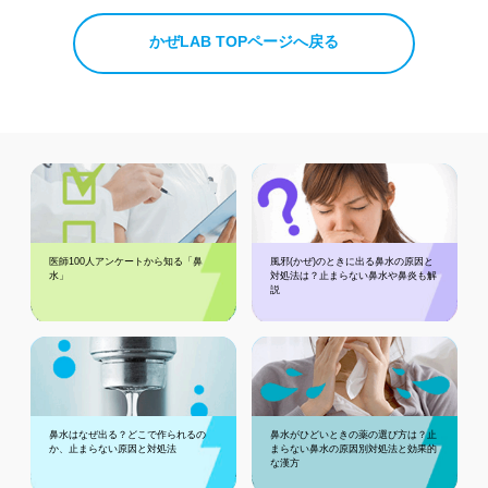
かぜLAB TOPページへ戻る
医師100人アンケートから知る「鼻
風邪(かぜ)のときに出る鼻水の原因と
水」
対処法は？止まらない鼻水や鼻炎も解
説
鼻水はなぜ出る？どこで作られるの
鼻水がひどいときの薬の選び方は？止
か、止まらない原因と対処法
まらない鼻水の原因別対処法と効果的
な漢方