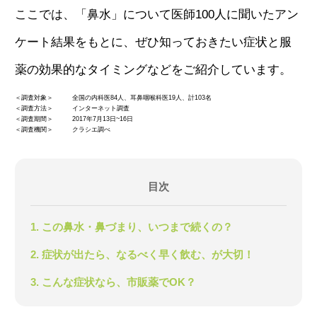
ここでは、「鼻水」について医師100人に聞いたアン
ケート結果をもとに、
ぜひ知っておきたい症状と服
薬の効果的なタイミングなどをご紹介しています。
＜調査対象＞
全国の内科医84人、耳鼻咽喉科医19人、計103名
＜調査方法＞
インターネット調査
＜調査期間＞
2017年7月13日~16日
＜調査機関＞
クラシエ調べ
目次
1. この鼻水・鼻づまり、いつまで続くの？
2. 症状が出たら、なるべく早く飲む、が大切！
3. こんな症状なら、市販薬でOK？