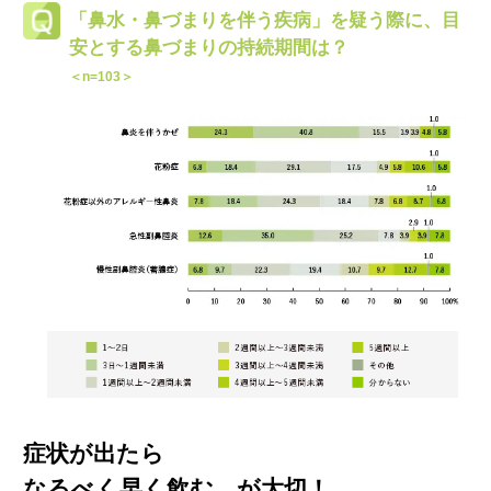
「鼻水・鼻づまりを伴う疾病」を疑う際に、
目
安とする鼻づまりの持続期間は？
＜n=103＞
症状が出たら
なるべく早く飲む、が大切！