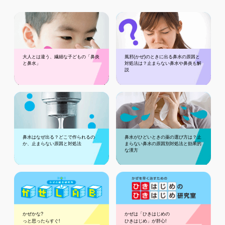
大人とは違う、繊細な子どもの「鼻炎
風邪(かぜ)のときに出る鼻水の原因と
と鼻水」
対処法は？止まらない鼻水や鼻炎も解
説
鼻水はなぜ出る？どこで作られるの
鼻水がひどいときの薬の選び方は？止
か、止まらない原因と対処法
まらない鼻水の原因別対処法と効果的
な漢方
かぜかな?
かぜは「ひきはじめの
っと思ったらすぐ!
ひきはじめ」が肝心!