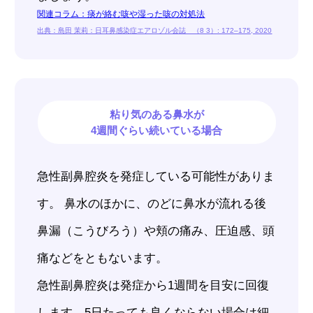
関連コラム：痰が絡む咳や湿った咳の対処法
出典：島田 茉莉：日耳鼻感染症エアロゾル会誌 （8 3）: 172–175, 2020
粘り気のある鼻水が
4週間ぐらい続いている場合
急性副鼻腔炎を発症している可能性がありま
す。 鼻水のほかに、のどに鼻水が流れる後
鼻漏（こうびろう）や頬の痛み、圧迫感、頭
痛などをともないます。
急性副鼻腔炎は発症から1週間を目安に回復
します。5日たっても良くならない場合は細