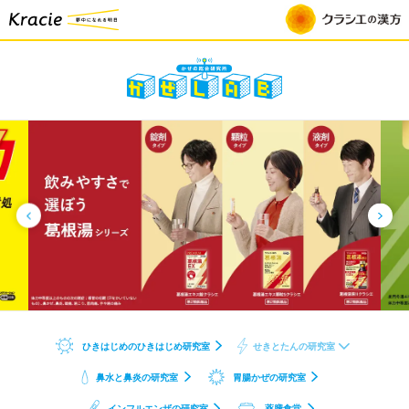
か
ぜ
の
総
合
研
究
室
か
ぜ
L
A
B
ひきはじめのひきはじめ研究室
せきとたんの研究室
鼻水と鼻炎の研究室
胃腸かぜの研究室
インフルエンザの研究室
薬膳食堂