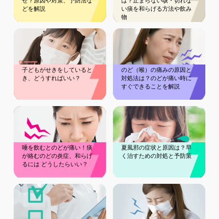
ぜ？原因や対策、予防法な
は？止まらない咳・切れな
どを解説
い痰を和らげる方法や飲み
物
子どもがせきをしていると
のど（喉）の痛みの原因と
き、どうすればいい？
対処法は？のどが痛い時に
すぐできることを解説
唾を飲むとのどが痛い！痰
夏風邪の症状と原因は？早
が絡むのどの炎症、和らげ
く治すための対処と予防策
るには どうしたらいい？