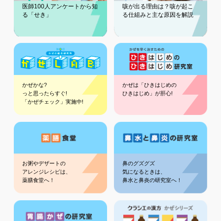
医師100人アンケートから知
咳が出る理由は？咳が起こ
る「せき」
る仕組みと主な原因を解説
かぜかな?
かぜは「ひきはじめの
っと思ったらすぐ!
ひきはじめ」が肝心!
「かぜチェック」実施中!
お粥やデザートの
鼻のグズグズ
アレンジレシピは、
気になるときは、
薬膳食堂へ！
鼻水と鼻炎の研究室へ！