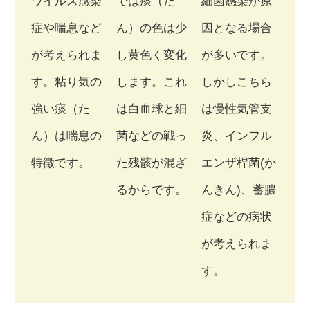
ウイルス感染
では痰（た
細菌感染が原
症や喘息など
ん）の色は少
因となる場合
が考えられま
し黄色く変化
が多いです。
す。粘り気の
します。これ
しかしこちら
強い痰（た
は白血球と細
は慢性気管支
ん）は喘息の
菌などの戦っ
炎、インフル
特徴です。
た残骸が混ざ
エンザ桿菌(か
るからです。
んきん)、蓄膿
症などの病状
が考えられま
す。