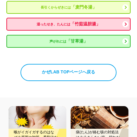
「麦門冬湯」
長引くからぜきには
「竹茹温胆湯」
湿ったせき、たんには
「甘草湯」
声がれには
かぜLAB TOPページへ戻る
喉がイガイガするのはな
痰(たん)が絡む咳の対処法