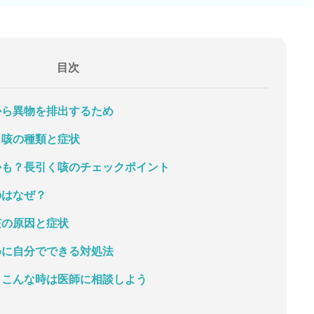
目次
道から異物を排出するため
？咳の種類と症状
かも？
長引く咳のチェックポイント
のはなぜ？
咳の原因と症状
めに
自分でできる対処法
？
こんな時は医師に相談しよう