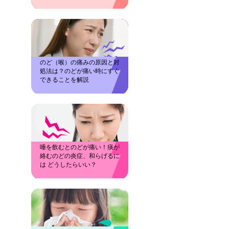
のど（喉）の痛みの原因と対
処法は？のどが痛い時にすぐ
できることを解説
唾を飲むとのどが痛い！痰が
絡むのどの炎症、和らげるに
は どうしたらいい？