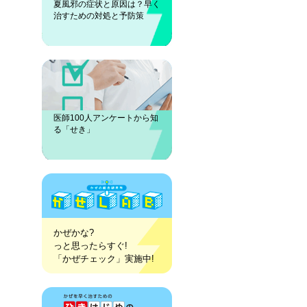
夏風邪の症状と原因は？早く
治すための対処と予防策
医師100人アンケートから知
る「せき」
かぜかな?
っと思ったらすぐ!
「かぜチェック」実施中!