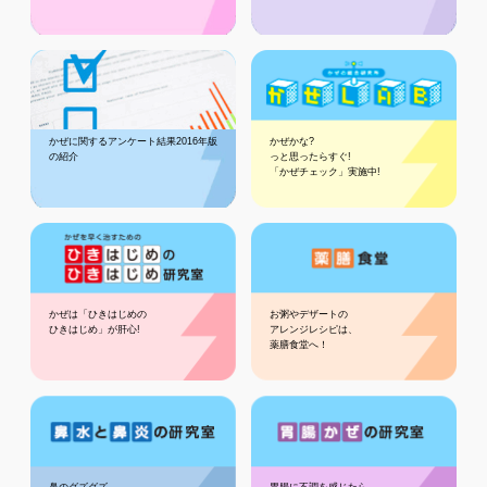
かぜに関するアンケート結果2016年版
かぜかな?
の紹介
っと思ったらすぐ!
「かぜチェック」実施中!
かぜは「ひきはじめの
お粥やデザートの
ひきはじめ」が肝心!
アレンジレシピは、
薬膳食堂へ！
鼻のグズグズ
胃腸に不調を感じたら、