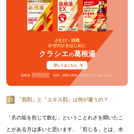
さむけ・頭痛
かぜのひきはじめに
クラシエ
葛根湯
の
詳しくはこちら
第2類医薬品
葛根湯
効能：感冒の初期（汗をかいていないもの）
「煎剤」と「エキス剤」は何が違うの？
「爪の垢を煎じて飲む」ということわざを聞いたこ
とがある方は多いと思います。「煎じる」とは、水