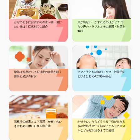
かぜのときにおすすめの食べ物・避け
声が出ない・かすれるのはかぜ？ つ
たい物は？症状別でご紹介
らい声のトラブルとその原因・対策を
解説
微熱は何度から？37.5度の微熱が続く
ママと子どもの風邪（かぜ）対策予防
原因と受診の目安
とひきはじめの対応が肝心
葛根湯の効果とは？風邪（かぜ）のひ
かぜをひいたらどうする？熱が出たと
きはじめに用いられる漢方薬
きの対処法や汗で熱が下がるメカニズ
ムなどかぜが治るまでの過程