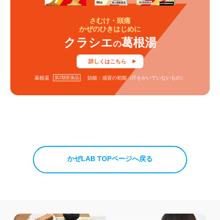
さむけ・頭痛
かぜのひきはじめに
クラシエ
葛根湯
の
詳しくはこちら
第2類医薬品
葛根湯
効能：感冒の初期（汗をかいていないもの）
かぜLAB TOPページへ戻る