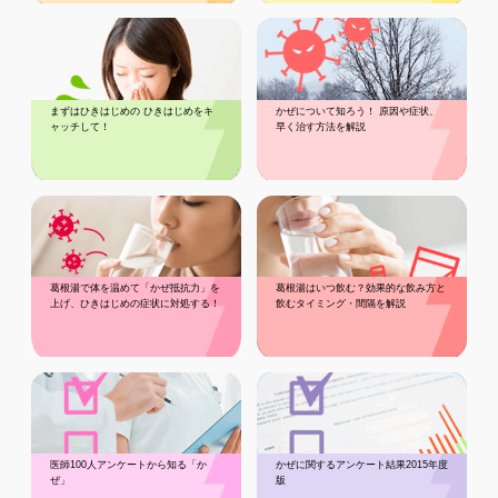
まずはひきはじめの ひきはじめをキ
かぜについて知ろう！ 原因や症状、
ャッチして！
早く治す方法を解説
葛根湯で体を温めて「かぜ抵抗力」を
葛根湯はいつ飲む？効果的な飲み方と
上げ、ひきはじめの症状に対処する！
飲むタイミング・間隔を解説
医師100人アンケートから知る「か
かぜに関するアンケート結果2015年度
ぜ」
版