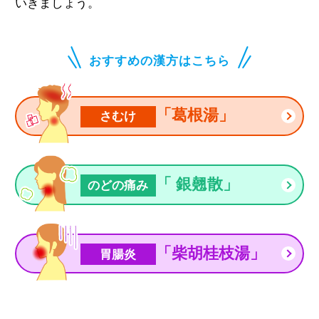
いきましょう。
おすすめの漢方はこちら
「葛根湯」
さむけ
「 銀翹散」
のどの痛み
「柴胡桂枝湯」
胃腸炎