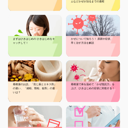
ムなどかぜが治るまでの過程
まずはひきはじめの ひきはじめをキ
かぜについて知ろう！ 原因や症状、
ャッチして！
早く治す方法を解説
葛根湯のお話。「煎じ薬とエキス剤」
葛根湯で体を温めて「かぜ抵抗力」を
の違い、 「細粒、顆粒、錠剤」の違
上げ、ひきはじめの症状に対処する！
いは？