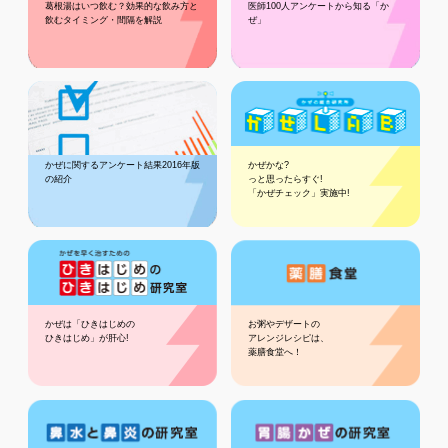
葛根湯はいつ飲む？効果的な飲み方と
医師100人アンケートから知る「か
飲むタイミング・間隔を解説
ぜ」
かぜに関するアンケート結果2016年版
かぜかな?
の紹介
っと思ったらすぐ!
「かぜチェック」実施中!
かぜは「ひきはじめの
お粥やデザートの
ひきはじめ」が肝心!
アレンジレシピは、
薬膳食堂へ！