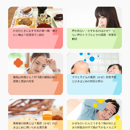
かぜのときにおすすめの食べ物・避け
声が出ない・かすれるのはかぜ？ つ
たい物は？症状別でご紹介
らい声のトラブルとその原因・対策を
解説
微熱は何度から？37.5度の微熱が続く
ママと子どもの風邪（かぜ）対策予防
原因と受診の目安
とひきはじめの対応が肝心
葛根湯の効果とは？風邪（かぜ）のひ
かぜをひいたらどうする？熱が出たと
きはじめに用いられる漢方薬
きの対処法や汗で熱が下がるメカニズ