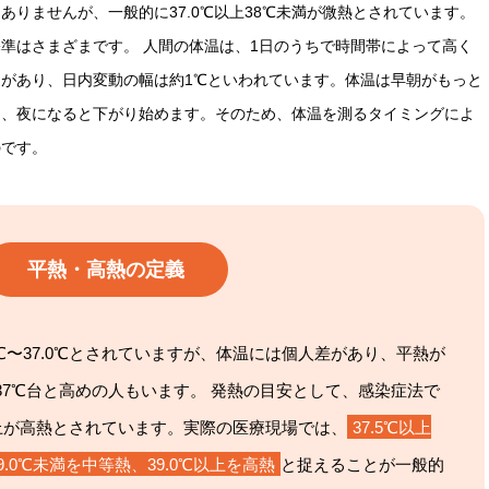
りませんが、一般的に37.0℃以上38℃未満が微熱とされています。
準はさまざまです。 人間の体温は、1日のうちで時間帯によって高く
があり、日内変動の幅は約1℃といわれています。体温は早朝がもっと
り、夜になると下がり始めます。そのため、体温を測るタイミングによ
のです。
平熱・高熱の定義
0℃〜37.0℃とされていますが、体温には個人差があり、平熱が
37℃台と高めの人もいます。 発熱の目安として、感染症法で
℃以上が高熱とされています。実際の医療現場では、
37.5℃以上
39.0℃未満を中等熱、39.0℃以上を高熱
と捉えることが一般的