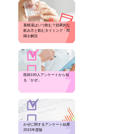
葛根湯はいつ飲む？効果的な
飲み方と飲むタイミング・間
隔を解説
医師100人アンケートから知
る「かぜ」
かぜに関するアンケート結果
2015年度版