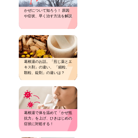
かぜについて知ろう！ 原因
や症状、早く治す方法を解説
葛根湯のお話。「煎じ薬とエ
キス剤」の違い、 「細粒、
顆粒、錠剤」の違いは？
葛根湯で体を温めて「かぜ抵
抗力」を上げ、ひきはじめの
症状に対処する！