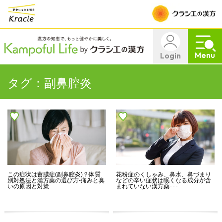
Menu
Login
タグ：副鼻腔炎
この症状は蓄膿症(副鼻腔炎)？体質
花粉症のくしゃみ、鼻水、鼻づまり
別対処法と漢方薬の選び方-痛みと臭
などの辛い症状は眠くなる成分が含
いの原因と対策
まれていない漢方薬･･･