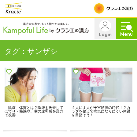
Menu
Login
タグ：サンザシ
「陰虚」体質とは？陰虚を改善して
４人に１人が子宮筋腫の時代！？カ
ほてり・熱感や、喉の違和感を漢方
ラダを整えて病気になりにくい体質
で改善
を目指そう！