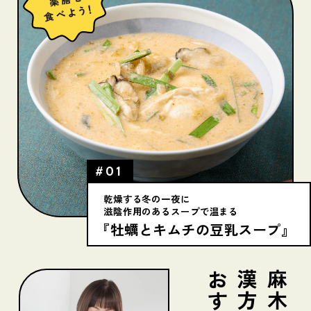
#01
乾燥する冬の一夜に
滋陰作用のあるスープで温まる
『牡蠣とキムチの豆乳スープ』
漢方的