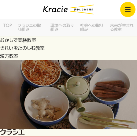
TOP
クラシエの取
環境への取り
社会への取り
未来が生まれ
り組み
組み
組み
る教室
おかしで実験教室
きれいをたのしむ教室
漢方教室