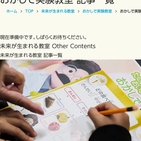
ホーム
TOP
未来が生まれる教室
おかしで実験教室
おかしで実
現在準備中です。しばらくお待ちください。
未来が生まれる教室
Other Contents
未来が生まれる教室 記事一覧