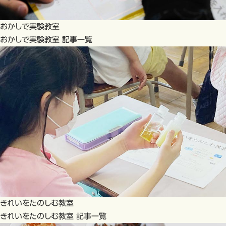
おかしで実験教室
おかしで実験教室 記事一覧
きれいをたのしむ教室
きれいをたのしむ教室 記事一覧