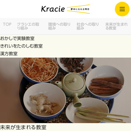
TOP
クラシエの取
環境への取り
社会への取り
未来が生まれ
り組み
組み
組み
る教室
おかしで実験教室
きれいをたのしむ教室
漢方教室
未来が生まれる教室