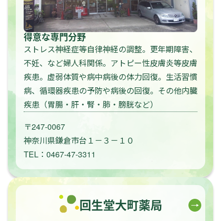
得意な専門分野
ストレス神経症等自律神経の調整。更年期障害、
不妊、など婦人科関係。アトピー性皮膚炎等皮膚
疾患。虚弱体質や病中病後の体力回復。生活習慣
病、循環器疾患の予防や病後の回復。その他内臓
疾患（胃腸・肝・腎・肺・膀胱など）
〒247-0067
神奈川県鎌倉市台１－３－１０
TEL：0467-47-3311
回生堂大町薬局