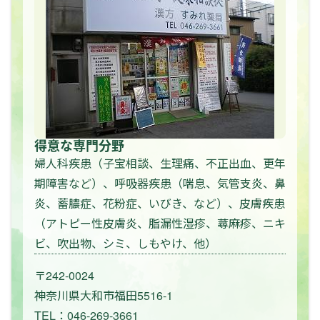
得意な専門分野
婦人科疾患（子宝相談、生理痛、不正出血、更年
期障害など）、呼吸器疾患（喘息、気管支炎、鼻
炎、蓄膿症、花粉症、いびき、など）、皮膚疾患
（アトピー性皮膚炎、脂漏性湿疹、蕁麻疹、ニキ
ビ、吹出物、シミ、しもやけ、他）
〒242-0024
神奈川県大和市福田5516-1
TEL：046-269-3661