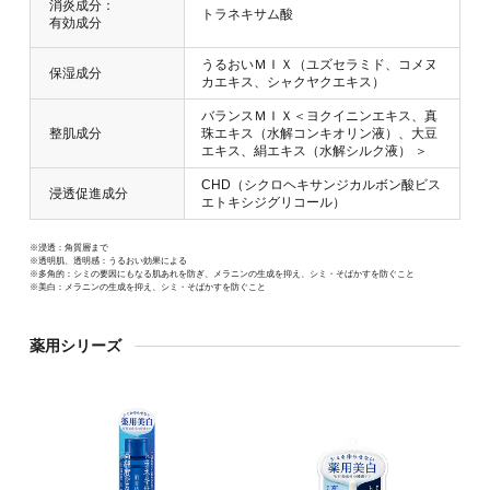
消炎成分：
トラネキサム酸
有効成分
うるおいＭＩＸ（ユズセラミド、コメヌ
保湿成分
カエキス、シャクヤクエキス）
バランスＭＩＸ＜ヨクイニンエキス、真
整肌成分
珠エキス（水解コンキオリン液）、大豆
エキス、絹エキス（水解シルク液） ＞
CHD（シクロヘキサンジカルボン酸ビス
浸透促進成分
エトキシジグリコール）
※浸透：角質層まで
※透明肌、透明感：うるおい効果による
※多角的：シミの要因にもなる肌あれを防ぎ、メラニンの生成を抑え、シミ・そばかすを防ぐこと
※美白：メラニンの生成を抑え、シミ・そばかすを防ぐこと
薬用シリーズ