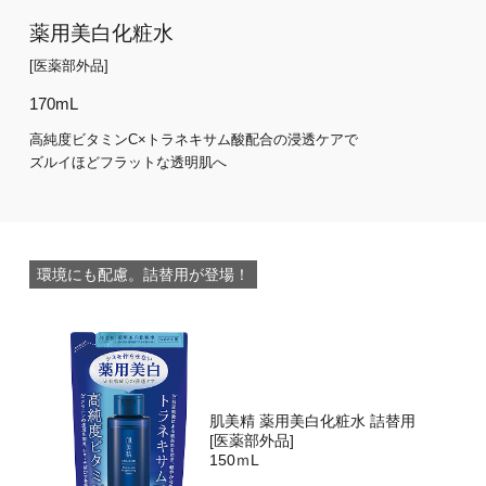
薬用美白化粧水
[医薬部外品]
170mL
高純度ビタミンC×トラネキサム酸配合の浸透ケアで
ズルイほどフラットな透明肌へ
環境にも配慮。詰替用が登場！
肌美精 薬用美白化粧水 詰替用
[医薬部外品]
150ｍL