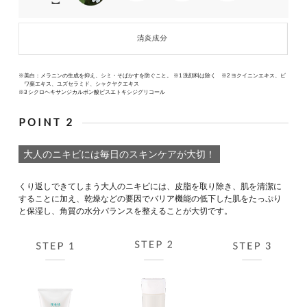
※美白：メラニンの生成を抑え、シミ・そばかすを防ぐこと。 ※1 洗顔料は除く ※2 ヨクイニンエキス、ビ
ワ葉エキス、ユズセラミド、シャクヤクエキス
※3 シクロヘキサンジカルボン酸ビスエトキシジグリコール
POINT 2
大人のニキビには毎日のスキンケアが大切！
くり返しできてしまう大人のニキビには、皮脂を取り除き、肌を清潔に
することに加え、乾燥などの要因でバリア機能の低下した肌をたっぷり
と保湿し、角質の水分バランスを整えることが大切です。