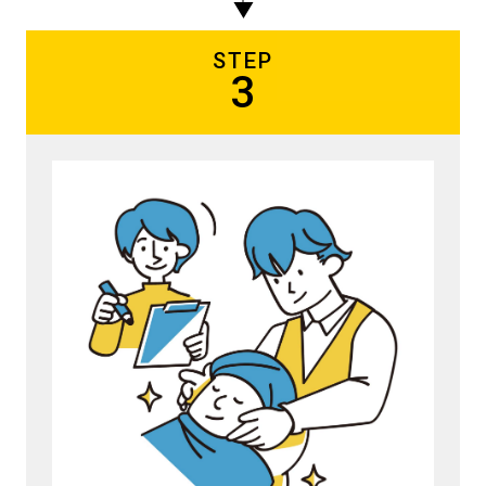
STEP
3