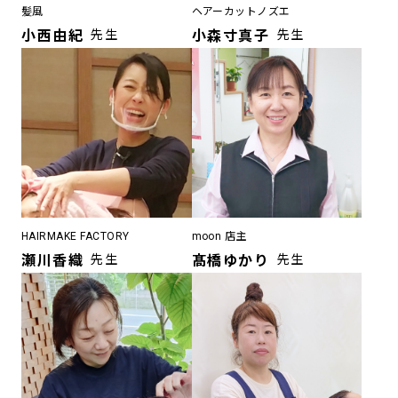
髪風
ヘアーカットノズエ
小西由紀
先生
小森寸真子
先生
HAIRMAKE FACTORY
moon 店主
瀬川香織
先生
髙橋ゆかり
先生