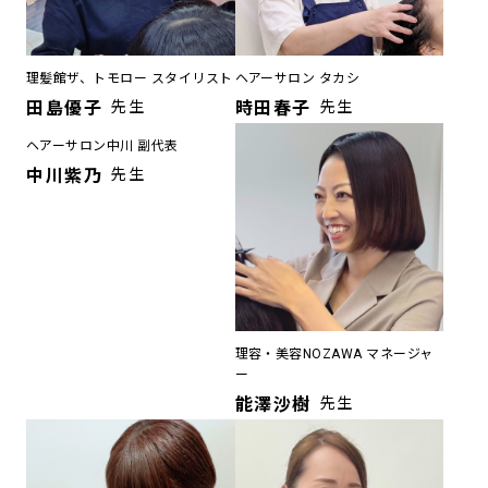
理髪館ザ、トモロー スタイリスト
ヘアーサロン タカシ
田島優子
先生
時田春子
先生
ヘアーサロン中川 副代表
理容・美容NOZAWA マネージャ
ー
中川紫乃
先生
能澤沙樹
先生