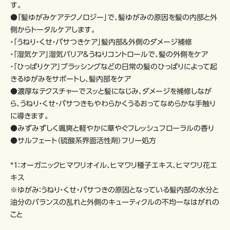
す。
●「髪ゆがみケアテクノロジー」で、髪ゆがみの原因を髪の内部と外
側からトータルケアします。
・「うねり・くせ・パサつきケア」髪内部＆外側のダメージ補修
・「湿気ケア」湿気バリア＆うねりコントロールで、髪の外側をケア
・「ひっぱりケア」ブラッシングなどの日常の髪のひっぱりによって起
きるゆがみをサポートし、髪内部をケア
●濃厚なテクスチャーでスッと髪になじみ、ダメージを補修しなが
ら、うねり・くせ・パサつきもやわらかくうるおってなめらかな手触り
に導きます。
●みずみずしく颯爽と軽やかに華やぐフレッシュフローラルの香り
●サルフェート（硫酸系界面活性剤）フリー処方
*1：オーガニックヒマワリオイル、ヒマワリ種子エキス、ヒマワリ花エ
キス
※ゆがみ：うねり・くせ・パサつきの原因となっている髪内部の水分と
油分のバランスの乱れと外側のキューティクルの不均一なはがれの
こと