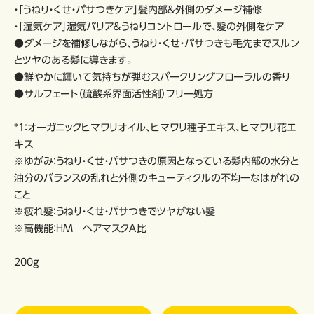
・「うねり・くせ・パサつきケア」髪内部＆外側のダメージ補修
・「湿気ケア」湿気バリア＆うねりコントロールで、髪の外側をケア
●ダメージを補修しながら、うねり・くせ・パサつきも毛先までスルン
とツヤのある髪に導きます。
●鮮やかに輝いて気持ちが弾むスパークリングフローラルの香り
●サルフェート（硫酸系界面活性剤）フリー処方
*1：オーガニックヒマワリオイル、ヒマワリ種子エキス、ヒマワリ花エ
キス
※ゆがみ：うねり・くせ・パサつきの原因となっている髪内部の水分と
油分のバランスの乱れと外側のキューティクルの不均一なはがれの
こと
※疲れ髪：うねり・くせ・パサつきでツヤがない髪
※高機能：ＨＭ ヘアマスクＡ比
200g