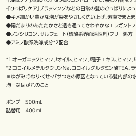
・「湿気ケア」湿気バリア＆うねりコントロールで、髪の外側をケ
・「ひっぱりケア」ブラッシングなどの日常の髪のひっぱりによ
●キメ細かい豊かな泡が髪をやさしく洗い上げ、素直でまとま
●陽だまりのあたたかさと透き通ってさわやかなエレガントフ
●ノンシリコン、サルフェート（硫酸系界面活性剤）フリー処方
●アミノ酸系洗浄成分*2配合
*1：オーガニックヒマワリオイル、ヒマワリ種子エキス、ヒマワ
*2：ココイルメチルタウリンNa、ココイルグルタミン酸TEA、
※ゆがみ：うねり・くせ・パサつきの原因となっている髪内部
均一なはがれのこと
ポンプ 500ｍL
詰替用 400ｍL