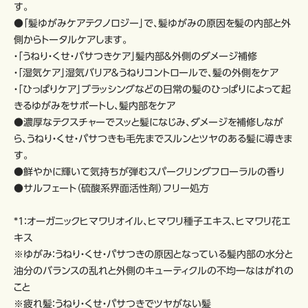
す。
●「髪ゆがみケアテクノロジー」で、髪ゆがみの原因を髪の内部と外
側からトータルケアします。
・「うねり・くせ・パサつきケア」髪内部＆外側のダメージ補修
・「湿気ケア」湿気バリア＆うねりコントロールで、髪の外側をケア
・「ひっぱりケア」ブラッシングなどの日常の髪のひっぱりによって起
きるゆがみをサポートし、髪内部をケア
●濃厚なテクスチャーでスッと髪になじみ、ダメージを補修しなが
ら、うねり・くせ・パサつきも毛先までスルンとツヤのある髪に導きま
す。
●鮮やかに輝いて気持ちが弾むスパークリングフローラルの香り
●サルフェート（硫酸系界面活性剤）フリー処方
*1：オーガニックヒマワリオイル、ヒマワリ種子エキス、ヒマワリ花エ
キス
※ゆがみ：うねり・くせ・パサつきの原因となっている髪内部の水分と
油分のバランスの乱れと外側のキューティクルの不均一なはがれの
こと
※疲れ髪：うねり・くせ・パサつきでツヤがない髪