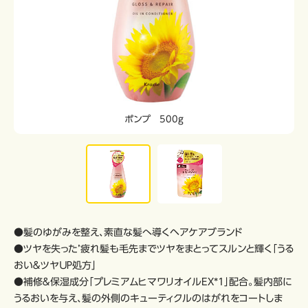
ポンプ 500g
●髪のゆがみを整え、素直な髪へ導くヘアケアブランド
●ツヤを失った’疲れ髪も毛先までツヤをまとってスルンと輝く「うる
おい＆ツヤＵＰ処方」
●補修＆保湿成分「プレミアムヒマワリオイルEX*1」配合。髪内部に
うるおいを与え、髪の外側のキューティクルのはがれをコートしま