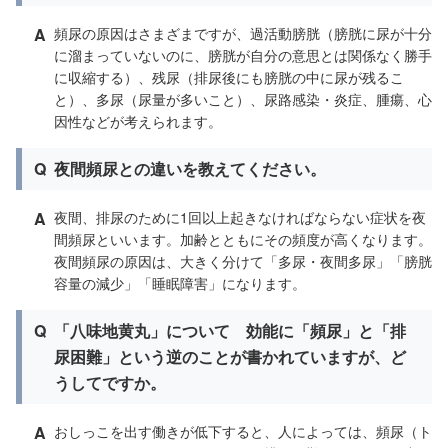
A
頻尿の原因はさまざまですが、過活動膀胱（膀胱に尿が十分
に溜まっていないのに、膀胱が自分の意思とは関係なく勝手
に収縮する）、残尿（排尿後にも膀胱の中に尿が残るこ
と）、多尿（尿量が多いこと）、尿路感染・炎症、腫瘍、心
因性などが考えられます。
Q
夜間頻尿との違いを教えてください。
A
夜間、排尿のために1回以上起きなければならない症状を夜
間頻尿といいます。加齢とともにその頻度が高くなります。
夜間頻尿の原因は、大きく分けて「多尿・夜間多尿」「膀胱
容量の減少」「睡眠障害」になります。
Q
「八味地黄丸」について 効能に「頻尿」と「排
尿困難」という逆のことが書かれていますが、ど
うしてですか。
A
おしっこを出す働きが低下すると、人によっては、頻尿（ト