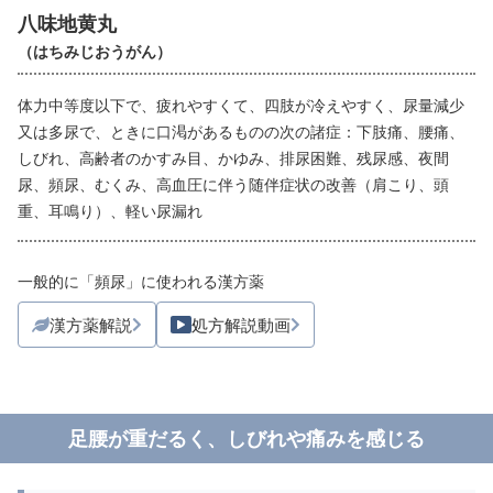
八味地黄丸
（はちみじおうがん）
体力中等度以下で、疲れやすくて、四肢が冷えやすく、尿量減少
又は多尿で、ときに口渇があるものの次の諸症：下肢痛、腰痛、
しびれ、高齢者のかすみ目、かゆみ、排尿困難、残尿感、夜間
尿、頻尿、むくみ、高血圧に伴う随伴症状の改善（肩こり、頭
重、耳鳴り）、軽い尿漏れ
一般的に「頻尿」に使われる漢方薬
漢方薬解説
処方解説動画
足腰が重だるく、しびれや痛みを感じる