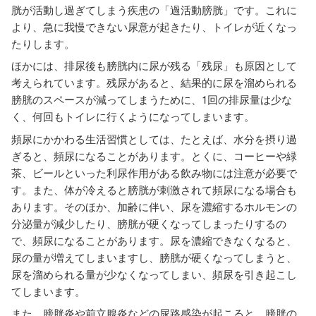
胱が活動し過ぎてしまう疾患の「過活動膀胱」です。これに
より、急に我慢できない尿意が起きたり、トイレが近くなっ
たりします。
ほかには、排尿後も膀胱内に尿が残る「残尿」も原因として
考えられています。残尿があると、結果的に尿を溜められる
膀胱のスペースが減ってしまうために、1回の排尿量は少な
く、何回もトイレに行くようになってしまいます。
頻尿にかかわる生活習慣としては、たとえば、水分を摂り過
ぎると、頻尿になることがあります。とくに、コーヒーや緑
茶、ビールといった利尿作用がある飲み物には注意が必要で
す。また、体が冷えると膀胱が刺激されて頻尿になる場合も
あります。そのほか、加齢に伴い、尿を濃縮するホルモンの
分泌量が減少したり、膀胱が硬くなってしまったりするの
で、頻尿になることがあります。尿を濃縮できなくなると、
尿の量が増えてしまいますし、膀胱が硬くなってしまうと、
尿を溜められる量が少なくなってしまい、頻尿を引き起こし
てしまいます。
また、膀胱炎や前立腺炎などの尿路感染が起こると、膀胱の