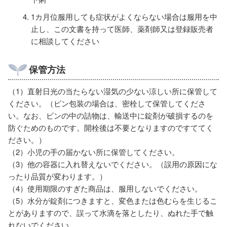
1カ月位服用しても症状がよくならない場合は服用を中
止し、この文書を持って医師、薬剤師又は登録販売者
に相談してください
保管方法
（1）直射日光の当たらない湿気の少ない涼しい所に保管して
ください。（ビン包装の場合は、密栓して保管してくださ
い。なお、ビンの中の詰物は、輸送中に錠剤が破損するのを
防ぐためのものです。開栓後は不要となりますのですててく
ださい。）
（2）小児の手の届かない所に保管してください。
（3）他の容器に入れ替えないでください。（誤用の原因にな
ったり品質が変わります。）
（4）使用期限のすぎた商品は、服用しないでください。
（5）水分が錠剤につきますと、変色または色むらを生じるこ
とがありますので、誤って水滴を落としたり、ぬれた手で触
れないでください。