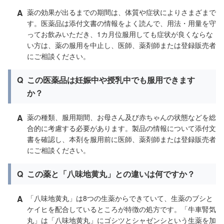
A
薬の効果が出るまでの期間は、体質や症状によりさまざまで
す。医薬品は添付文書の情報をよく読んで、用法・用量を守
ってお飲みいただき、1カ月位服用しても症状が良くならな
い方は、薬の服用を中止し、医師、薬剤師または登録販売者
にご相談ください。
Q
この医薬品は妊娠中や授乳中でも服用できます
か？
A
薬の種類、服用期間、お母さん及び赤ちゃんの状態などを総
合的に考慮する必要があります。製品の情報について添付文
書を確認し、本剤を服用前に医師、薬剤師または登録販売者
にご相談ください。
Q
この薬と「八味地黄丸」との違いは何ですか？
A
「八味地黄丸」は8つの生薬からできていて、生薬のブシと
ケイヒを配合しているところが特徴の処方です。「牛車腎気
丸」は「八味地黄丸」にゴシツとシャゼンシという生薬を加