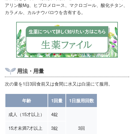
アリン酸Mg、ヒプロメロース、マクロゴール、酸化チタン、
カラメル、カルナウバロウを含有する。
用法・用量
次の量を1日3回食前又は食間に水又は白湯にて服用。
年齢
1回量
1日服用回数
成人（15才以上）
4錠
15才未満7才以上
3錠
3回