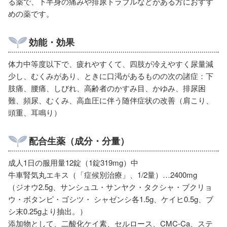
る薬で、下半身の痛みや排尿トラブルなどがある方におすす
めの薬です。
効能・効果
体力中等度以下で、疲れやすくて、四肢が冷えやすく尿量減
少し、むくみがあり、ときに口渇があるものの次の諸症：下
肢痛、腰痛、しびれ、高齢者のかすみ目、かゆみ、排尿困
難、頻尿、むくみ、高血圧に伴う随伴症状の改善（肩こり、
頭重、耳鳴り）
配合生薬（成分・分量）
成人1日の服用量12錠（1錠319mg）中
牛車腎気丸エキス（「症候別治療」、1/2量）…2400mg
（ジオウ2.5g、サンシュユ・サンヤク・タクシャ・ブクリョ
ウ・ボタンピ・ゴシツ・ シャゼンシ各1.5g、ケイヒ0.5g、ブ
シ末0.25gより抽出。）
添加物として、二酸化ケイ素、セルロース、CMC-Ca、ステ