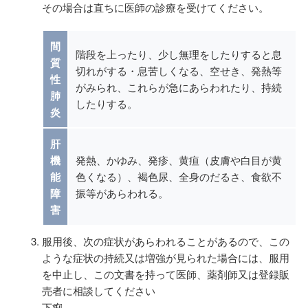
その場合は直ちに医師の診療を受けてください。
間
階段を上ったり、少し無理をしたりすると息
質
切れがする・息苦しくなる、空せき、発熱等
性
がみられ、これらが急にあらわれたり、持続
肺
したりする。
炎
肝
機
発熱、かゆみ、発疹、黄疸（皮膚や白目が黄
能
色くなる）、褐色尿、全身のだるさ、食欲不
障
振等があらわれる。
害
服用後、次の症状があらわれることがあるので、この
ような症状の持続又は増強が見られた場合には、服用
を中止し、この文書を持って医師、薬剤師又は登録販
売者に相談してください
下痢