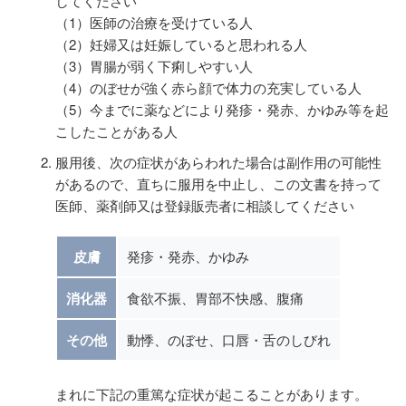
してください
（1）医師の治療を受けている人
（2）妊婦又は妊娠していると思われる人
（3）胃腸が弱く下痢しやすい人
（4）のぼせが強く赤ら顔で体力の充実している人
（5）今までに薬などにより発疹・発赤、かゆみ等を起
こしたことがある人
服用後、次の症状があらわれた場合は副作用の可能性
があるので、直ちに服用を中止し、この文書を持って
医師、薬剤師又は登録販売者に相談してください
皮膚
発疹・発赤、かゆみ
消化器
食欲不振、胃部不快感、腹痛
その他
動悸、のぼせ、口唇・舌のしびれ
まれに下記の重篤な症状が起こることがあります。