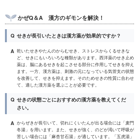
かぜQ＆A 漢方のギモンを解決！
Q
せきが長引いたときは漢方薬が効果的ですか？
A
乾いたせきやたんのからむせき、ストレスからくるせきな
ど、せきにもいろいろな種類があります。西洋薬のせき止め
薬は、脳にあるせきを起こさせる部分に作用してせきを抑え
ます。一方、漢方薬は、刺激の元になっている気管支の状態
を改善して、せきを抑えます。そのためせきの性質に合わせ
て、適した漢方薬を選ぶことが必要です。
Q
せきの状態ごとにおすすめの漢方薬を教えてくだ
さい。
A
からぜきが長引いて、切れにくいたんが出る場合には「麦門
冬湯」を用います。また、せきが強く、のどが渇いて呼吸が
苦しい場合には「麻杏甘石湯」が適しています。「五虎湯」