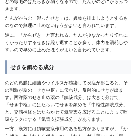
どの線毛のはたらきが弱くなるので、たんがのどにからみつ
きます。
たんがからむ「湿ったせき」は、異物を排出しようとするも
のなので無理に止めないほうがよいと言われています。
逆に、「からぜき」と言われる、たんが少なかったり切れに
くかったりするせきは繰り返すことが多く、体力を消耗しや
すいので早めに止めたほうがよいと言われています。
せきを鎮める成分
のどの粘膜に細菌やウイルスが感染して炎症が起こると、そ
の刺激が脳の「せき中枢」に伝わり、反射的にせきが出ま
す。西洋薬のせき止め薬の「鎮咳成分」は大きく分けて、
「せき中枢」にはたらいてせきを鎮める「中枢性鎮咳成分」
と、交感神経をはたらかせて気管支を広げることによって呼
吸をラクにする「気管支拡張成分」があります。
一方、漢方には鎮咳去痰作用のある処方がありますが、「か
らぜき」か「たんを伴う」か、「たん」が「薄い」か「濃