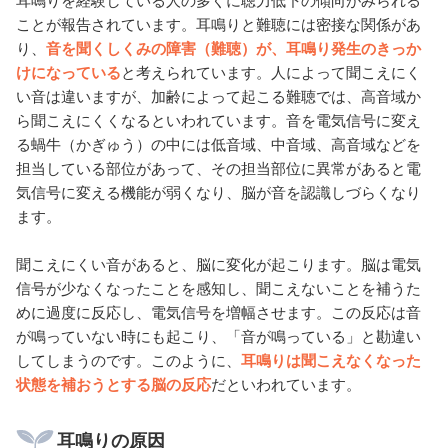
ことが報告されています。耳鳴りと難聴には密接な関係があ
り、
音を聞くしくみの障害（難聴）が、耳鳴り発生のきっか
けになっている
と考えられています。人によって聞こえにく
い音は違いますが、加齢によって起こる難聴では、高音域か
ら聞こえにくくなるといわれています。音を電気信号に変え
る蝸牛（かぎゅう）の中には低音域、中音域、高音域などを
担当している部位があって、その担当部位に異常があると電
気信号に変える機能が弱くなり、脳が音を認識しづらくなり
ます。
聞こえにくい音があると、脳に変化が起こります。脳は電気
信号が少なくなったことを感知し、聞こえないことを補うた
めに過度に反応し、電気信号を増幅させます。この反応は音
が鳴っていない時にも起こり、「音が鳴っている」と勘違い
してしまうのです。このように、
耳鳴りは聞こえなくなった
状態を補おうとする脳の反応
だといわれています。
耳鳴りの原因