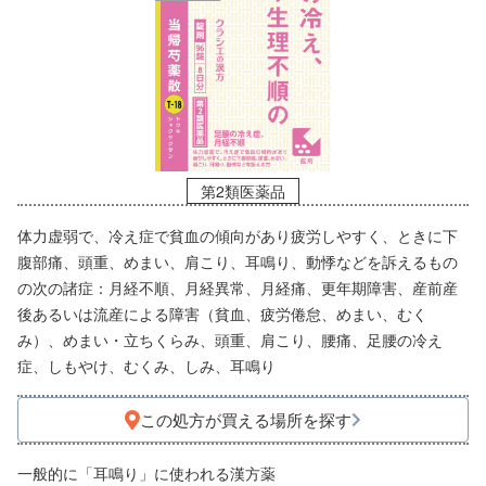
第2類医薬品
体力虚弱で、冷え症で貧血の傾向があり疲労しやすく、ときに下
腹部痛、頭重、めまい、肩こり、耳鳴り、動悸などを訴えるもの
の次の諸症：月経不順、月経異常、月経痛、更年期障害、産前産
後あるいは流産による障害（貧血、疲労倦怠、めまい、むく
み）、めまい・立ちくらみ、頭重、肩こり、腰痛、足腰の冷え
症、しもやけ、むくみ、しみ、耳鳴り
この処方が買える場所を探す
一般的に「耳鳴り」に使われる漢方薬