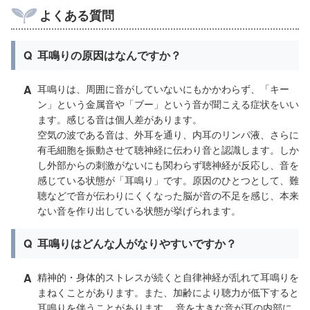
よくある質問
Q
耳鳴りの原因はなんですか？
A
耳鳴りは、周囲に音がしていないにもかかわらず、「キー
ン」という金属音や「ブー」という音が聞こえる症状をいい
ます。感じる音は個人差があります。
空気の波である音は、外耳を通り、内耳のリンパ液、さらに
有毛細胞を振動させて聴神経に伝わり音と認識します。しか
し外部からの刺激がないにも関わらず聴神経が反応し、音を
感じている状態が「耳鳴り」です。原因のひとつとして、難
聴などで音が伝わりにくくなった脳が音の不足を感じ、本来
ない音を作り出している状態が挙げられます。
Q
耳鳴りはどんな人がなりやすいですか？
A
精神的・身体的ストレスが続くと自律神経が乱れて耳鳴りを
まねくことがあります。また、加齢により聴力が低下すると
耳鳴りを伴うことがあります。 音を大きな音が耳の内部に