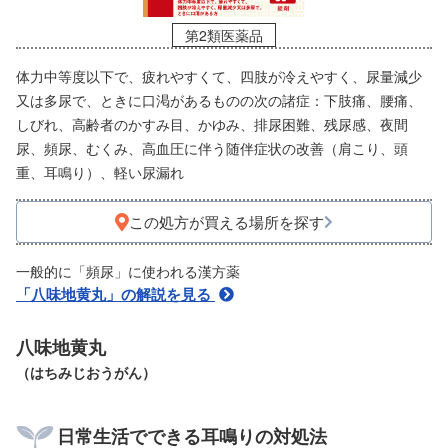
第2類医薬品
体力中等度以下で、疲れやすくて、四肢が冷えやすく、尿量減少
又は多尿で、ときに口渇があるものの次の諸症：下肢痛、腰痛、
しびれ、高齢者のかすみ目、かゆみ、排尿困難、残尿感、夜間
尿、頻尿、むくみ、高血圧に伴う随伴症状の改善（肩こり、頭
重、耳鳴り）、軽い尿漏れ
この処方が買える場所を探す
一般的に「頻尿」に使われる漢方薬
「八味地黄丸」の解説を見る
八味地黄丸
（はちみじおうがん）
日常生活でできる耳鳴りの対処法