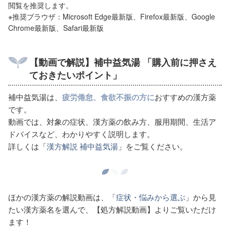
閲覧を推奨します。
※推奨ブラウザ：Microsoft Edge最新版、Firefox最新版、Google
Chrome最新版、Safari最新版
【動画で解説】補中益気湯
「購入前に押さえ
ておきたいポイント」
補中益気湯は、
疲労倦怠、食欲不振の方に
おすすめの漢方薬
です。
動画では、対象の症状、漢方薬の飲み方、服用期間、生活ア
ドバイスなど、わかりやすく説明します。
詳しくは「
漢方解説 補中益気湯
」をご覧ください。
ほかの漢方薬の解説動画は、「
症状・悩みから選ぶ
」から見
たい漢方薬名を選んで、【処方解説動画】よりご覧いただけ
ます！