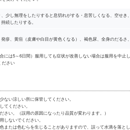
り、少し無理をしたりすると息切れがする・息苦しくなる、空せき
、持続したりする。
、発疹、黄疸（皮膚や白目が黄色くなる）、褐色尿、全身のだるさ
場合には5～6日間）服用しても症状が改善しない場合は服用を中止
ください
の少ない涼しい所に保管してください。
管してください。
ください。（誤用の原因になったり品質が変わります。）
服用しないでください。
変色または色むらを生じることがありますので、誤って水滴を落と