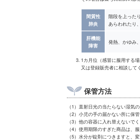
間質性
階段を上った
肺炎
あらわれたり
肝機能
発熱、かゆみ
障害
1カ月位（感冒に服用する
又は登録販売者に相談して
保管方法
（1）直射日光の当たらない湿気
（2）小児の手の届かない所に保
（3）他の容器に入れ替えないで
（4）使用期限のすぎた商品は、
（5）水分が錠剤につきますと、