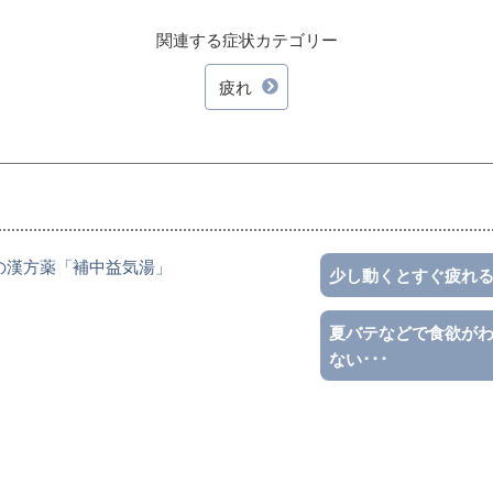
関連する症状カテゴリー
疲れ
の漢方薬「補中益気湯」
少し動くとすぐ疲れる･
夏バテなどで食欲が
ない･･･