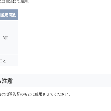
又は白湯にて服用。
日服用回数
3回
こと
る注意
者の指導監督のもとに服用させてください。