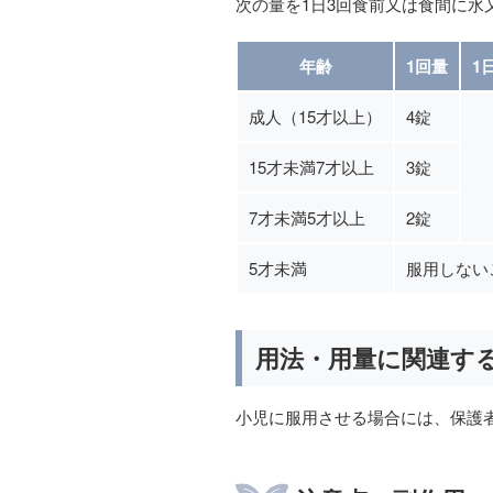
次の量を1日3回食前又は食間に水
年齢
1回量
1
成人（15才以上）
4錠
15才未満7才以上
3錠
7才未満5才以上
2錠
5才未満
服用しない
用法・用量に関連す
小児に服用させる場合には、保護