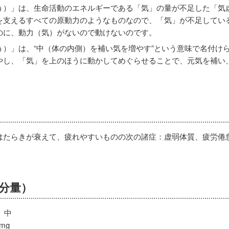
う）」は、生命活動のエネルギーである「気」の量が不足した「気
を支えるすべての原動力のようなものなので、「気」が不足してい
のに、動力（気）がないので動けないのです。
う）」は、“中（体の内側）を補い気を増やす”という意味で名付け
やし、「気」を上のほうに動かしてめぐらせることで、元気を補い
はたらきが衰えて、疲れやすいものの次の諸症：虚弱体質、疲労倦
分量）
）中
mg