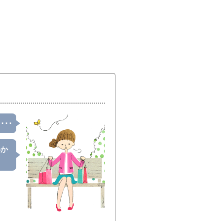
･･
わか