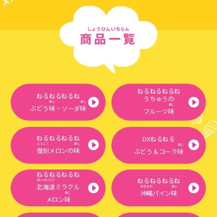
ねるねるねるね
ねるねるねるね
うちゅうの
あじ
あじ
あじ
ぶどう
味
・ソーダ
味
フルーツ
味
ねるねるねるね
DXねるねる
ふっこく
あじ
あじ
復刻
メロンの
味
ぶどう＆コーラ
味
ねるねるねるね
ねるねるねるね
ほっかいどう
北海道
ミラクル
おきなわ
あじ
沖縄
パイン
味
あじ
メロン
味