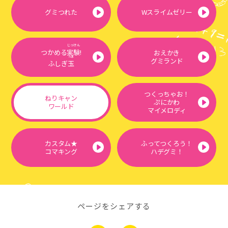
グミつれた
Wスライムゼリー
じっけん
つかめる
実験
!
おえかき
だま
グミランド
ふしぎ
玉
つくっちゃお！
ねりキャン
ぷにかわ
ワールド
マイメロディ
カスタム★
ふってつくろう！
コマキング
ハデグミ！
ページをシェアする