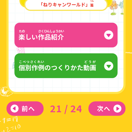
へん
「ねりキャンワールド」
篇
たの
さくひんしょうかい
楽
しい
作品紹介
こべつさくれい
どうが
個別作例
のつくりかた
動画
21
/
24
前へ
次へ