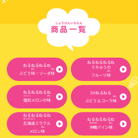
ねるねるねるね
ねるねるねるね
うちゅうの
あじ
あじ
あじ
ぶどう
味
・ソーダ
味
フルーツ
味
ねるねるねるね
DXねるねる
ふっこく
あじ
あじ
復刻
メロンの
味
ぶどう＆コーラ
味
ねるねるねるね
ねるねるねるね
ほっかいどう
北海道
ミラクル
おきなわ
あじ
沖縄
パイン
味
あじ
メロン
味