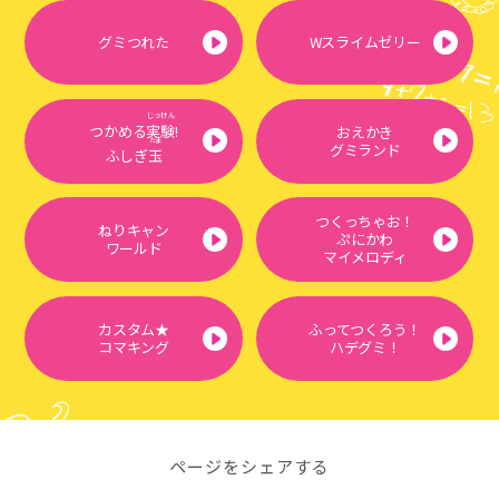
グミつれた
Wスライムゼリー
じっけん
つかめる
実験
!
おえかき
だま
グミランド
ふしぎ
玉
つくっちゃお！
ねりキャン
ぷにかわ
ワールド
マイメロディ
カスタム★
ふってつくろう！
コマキング
ハデグミ！
ページをシェアする