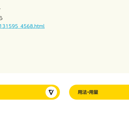
す
ら
10131595_4568.html
用法・用量