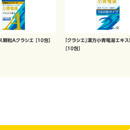
顆粒Ａクラシエ ［10包］
「クラシエ」漢方小青竜湯エキス顆
［10包］