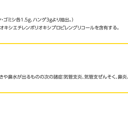
・ゴミシ各1.5g、ハンゲ3gより抽出。）
リオキシエチレンポリオキシプロピレングリコールを含有する。
や鼻水が出るものの次の諸症：気管支炎、気管支ぜんそく、鼻炎、