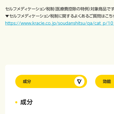
セルフメディケーション税制（医療費控除の特例）対象商品で
▼セルフメディケーション税制に関するよくあるご質問はこち
https://www.kracie.co.jp/soudanshitsu/qa/cat_p/
成分
効能
成分