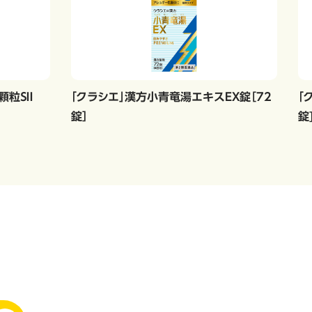
粒ＳＩＩ
「クラシエ」漢方小青竜湯エキスEX錠［72
「
錠］
錠