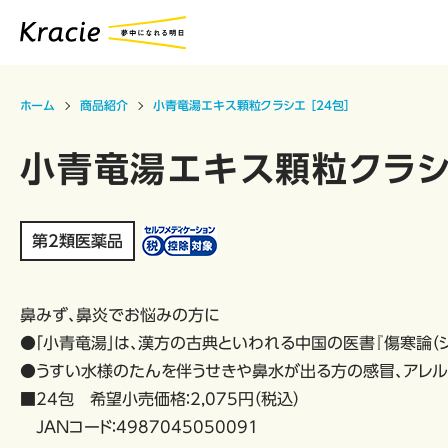
ホーム
商品紹介
小青竜湯エキス顆粒クラシエ ［24包］
小青竜湯エキス顆粒クラシエ
第2類医薬品
鼻みず、鼻炎でお悩みの方に
●「小青竜湯」は、漢方の古典といわれる中国の医書『傷寒論（
●うすい水様のたんを伴うせきや鼻水が出る方の感冒、アレル
■24包 希望小売価格：2,075円（税込）
JANコード：4987045050091