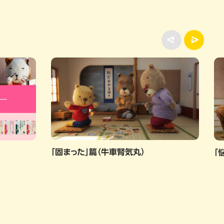
「固まった」篇（牛車腎気丸）
「