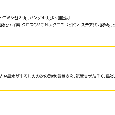
ゴミシ各2.0g、ハンゲ4.0gより抽出。〕
酸化ケイ素、クロスCMC-Na、クロスポビドン、ステアリン酸Mg
や鼻水が出るものの次の諸症：気管支炎、気管支ぜんそく、鼻炎、