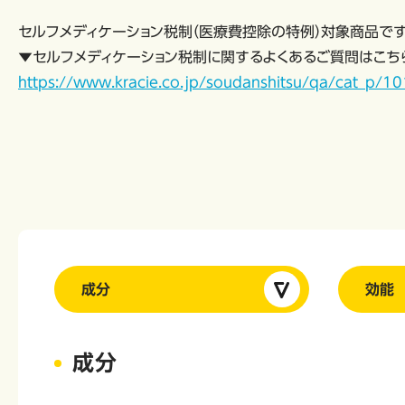
セルフメディケーション税制（医療費控除の特例）対象商品で
▼セルフメディケーション税制に関するよくあるご質問はこち
https://www.kracie.co.jp/soudanshitsu/qa/cat_p/
成分
効能
成分