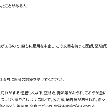
したことがある人
性があるので，直ちに服用を中止し，この文書を持って医師，薬剤
は直ちに医師の診療を受けてください。
切れがする・息苦しくなる，空せき，発熱等がみられ，これらが急に
，つっぱり感やこわばりに加えて，脱力感，筋肉痛があらわれ，徐々
色くなる），褐色尿，全身のだるさ，食欲不振等があらわれる。