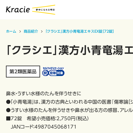
ホーム
商品紹介
「クラシエ」漢方小青竜湯エキスEX錠［72錠］
「クラシエ」漢方小青竜湯エ
第2類医薬品
鼻水・うすい水様のたんを伴うせきに
●「小青竜湯」は、漢方の古典といわれる中国の医書『傷寒論［
●うすい水様のたんを伴うせきや鼻水が出る方の感冒、アレル
■72錠 希望小売価格：2,750円（税込）
JANコード：4987045068171