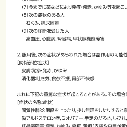
（7）今までに薬などにより発疹・発赤，かゆみ等を起こ
（8）次の症状のある人
むくみ，排尿困難
（9）次の診断を受けた人
高血圧，心臓病，腎臓病，甲状腺機能障害
2．服用後，次の症状があらわれた場合は副作用の可能
［関係部位：症状］
皮膚：発疹・発赤，かゆみ
消化器：吐き気，食欲不振，胃部不快感
まれに下記の重篤な症状が起こることがある。その場合
［症状の名称：症状］
間質性肺炎：階段を上ったり，少し無理をしたりすると息
偽アルドステロン症，ミオパチー：手足のだるさ，しびれ
肝機能障害：発熱，かゆみ，発疹，黄疸（皮膚や白目が黄