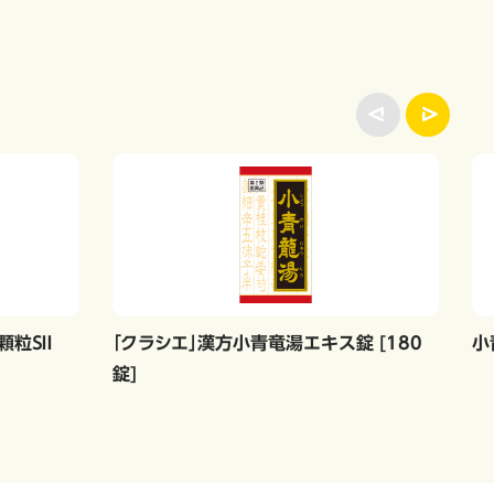
粒ＳＩＩ
「クラシエ」漢方小青竜湯エキス錠 [180
小
錠]