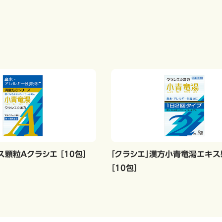
顆粒Ａクラシエ ［10包］
「クラシエ」漢方小青竜湯エキス顆
［10包］