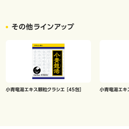
その他ラインアップ
小青竜湯エキス顆粒クラシエ ［45包］
小青竜湯エキス