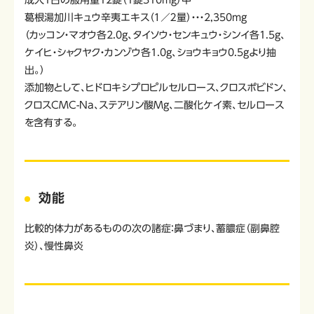
成人1日の服用量12錠（1錠310mg）中
葛根湯加川キュウ辛夷エキス（１／２量）・・・2,350mg
（カッコン・マオウ各2.0g、タイソウ・センキュウ・シンイ各1.5g、
ケイヒ・シャクヤク・カンゾウ各1.0g、ショウキョウ0.5gより抽
出。）
添加物として、ヒドロキシプロピルセルロース、クロスポビドン、
クロスCMC-Na、ステアリン酸Mg、二酸化ケイ素、セルロース
を含有する。
効能
比較的体力があるものの次の諸症：鼻づまり、蓄膿症（副鼻腔
炎）、慢性鼻炎