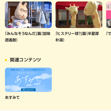
「みんなそうなんだ」篇（加味
「ヒステリー球？」篇（半夏厚
「
逍遙散）
朴湯）
関連コンテンツ
あすみて