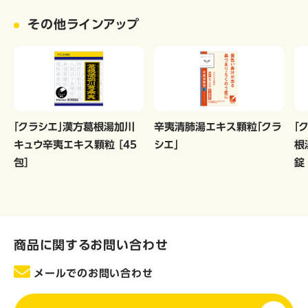
その他ラインアップ
「クラシエ」漢方葛根湯加川
辛夷清肺湯エキス顆粒「クラ
「
キュウ辛夷エキス顆粒 ［45
シエ」
根
包］
錠
商品に関するお問い合わせ
メールでのお問い合わせ