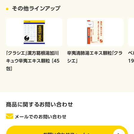
その他ラインアップ
「クラシエ」漢方葛根湯加川
辛夷清肺湯エキス顆粒「クラ
ベ
キュウ辛夷エキス顆粒 ［45
シエ」
1
包］
商品に関するお問い合わせ
メールでのお問い合わせ