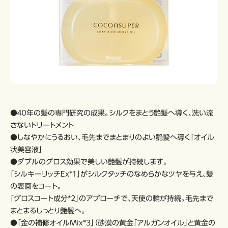
●４０年の髪の専門研究の成果。シルクをまとう艶髪へ導く、洗い流
さないトリートメント
●しなやかにうるおい、毛先までまとまりのよい艶髪へ導く「オイル
状美容液」
●ダブルのグロス効果で美しい艶髪が持続します。
「シルキーリッチＥｘ*1」がシルクタッチのなめらかなツヤを与え、髪
の表面をコート。
「グロスコート成分*2」のアプローチで、天使の輪が持続。毛先まで
まとまるしっとり艶髪へ。
●「金の補修オイルMix*3」（砂漠の黄金「アルガンオイル」と黄金の