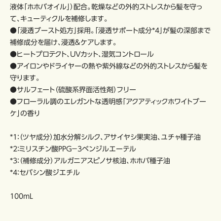
液体「ホホバオイル」）配合。乾燥などの外的ストレスから髪を守っ
て、キューティクルを補修します。
●「浸透ブースト処方」採用。「浸透サポート成分*4」が髪の深部まで
補修成分を届け、浸透＆ケアします。
●ヒートプロテクト、UVカット、湿気コントロール
●アイロンやドライヤーの熱や紫外線などの外的ストレスから髪を
守ります。
●サルフェート（硫酸系界面活性剤）フリー
●フローラル調のエレガントな透明感「アクアティックホワイトブー
ケ」の香り
*1：（ツヤ成分）加水分解シルク、アサイヤシ果実油、ユチャ種子油
*2：ミリスチン酸PPG－3ベンジルエーテル
*3：（補修成分）アルガニアスピノサ核油、ホホバ種子油
*4：セバシン酸ジエチル
100mL