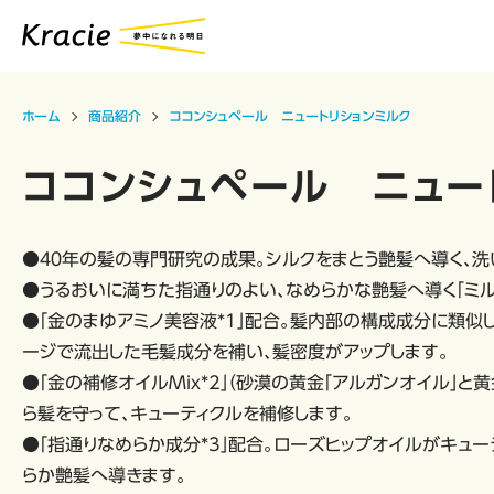
ホーム
商品紹介
ココンシュペール ニュートリションミルク
ココンシュペール ニュー
●４０年の髪の専門研究の成果。シルクをまとう艶髪へ導く、洗
●うるおいに満ちた指通りのよい、なめらかな艶髪へ導く「ミル
●「金のまゆアミノ美容液*1」配合。髪内部の構成成分に類
ージで流出した毛髪成分を補い、髪密度がアップします。
●「金の補修オイルMix*2」（砂漠の黄金「アルガンオイル」と
ら髪を守って、キューティクルを補修します。
●「指通りなめらか成分*3」配合。ローズヒップオイルがキュ
らか艶髪へ導きます。