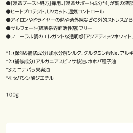
●「浸透ブースト処方」採用。「浸透サポート成分*4」が髪の深
●ヒートプロテクト、UVカット、湿気コントロール
●アイロンやドライヤーの熱や紫外線などの外的ストレスから
●サルフェート（硫酸系界面活性剤）フリー
●フローラル調のエレガントな透明感「アクアティックホワイト
*1：（保湿＆補修成分）加水分解シルク、グルタミン酸Na、アル
*2：（補修成分）アルガニアスピノサ核油、ホホバ種子油
*3：カニナバラ果実油
*4：セバシン酸ジエチル
100g