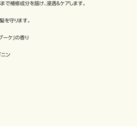
部まで補修成分を届け、浸透＆ケアします。
髪を守ります。
ブーケ」の香り
ギニン