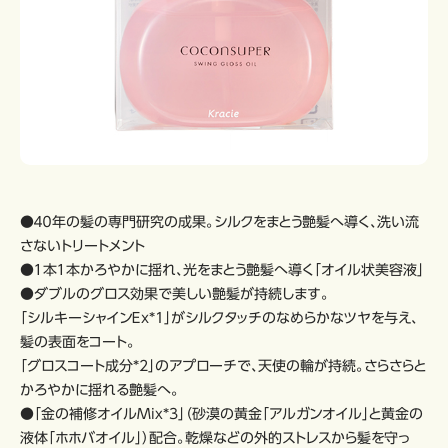
●４０年の髪の専門研究の成果。シルクをまとう艶髪へ導く、洗い流
さないトリートメント
●１本１本かろやかに揺れ、光をまとう艶髪へ導く「オイル状美容液」
●ダブルのグロス効果で美しい艶髪が持続します。
「シルキーシャインＥｘ*1」がシルクタッチのなめらかなツヤを与え、
髪の表面をコート。
「グロスコート成分*2」のアプローチで、天使の輪が持続。さらさらと
かろやかに揺れる艶髪へ。
●「金の補修オイルMix*3」（砂漠の黄金「アルガンオイル」と黄金の
液体「ホホバオイル」）配合。乾燥などの外的ストレスから髪を守っ