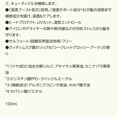
て、キューティクルを補修します。
●「浸透ブースト処方」採用。「浸透サポート成分*4」が髪の深部まで
補修成分を届け、浸透＆ケアします。
●ヒートプロテクト、UVカット、湿気コントロール
●アイロンやドライヤーの熱や紫外線などの外的ストレスから髪を
守ります。
●サルフェート（硫酸系界面活性剤）フリー
●ウッディムスク調のシックな「シークレットグロッシーブーケ」の香
り
*1：（ツヤ成分）加水分解シルク、アサイヤシ果実油、カニナバラ果実
油
*2：ミリスチン酸PPG－3ベンジルエーテル
*3：（補修成分）アルガニアスピノサ核油、ホホバ種子油
*4：セバシン酸ジエチル
100mL