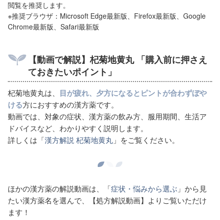
閲覧を推奨します。
※推奨ブラウザ：Microsoft Edge最新版、Firefox最新版、Google
Chrome最新版、Safari最新版
【動画で解説】杞菊地黄丸
「購入前に押さえ
ておきたいポイント」
杞菊地黄丸は、
目が疲れ、夕方になるとピントが合わずぼや
ける
方におすすめの漢方薬です。
動画では、対象の症状、漢方薬の飲み方、服用期間、生活ア
ドバイスなど、わかりやすく説明します。
詳しくは「
漢方解説 杞菊地黄丸
」をご覧ください。
ほかの漢方薬の解説動画は、「
症状・悩みから選ぶ
」から見
たい漢方薬名を選んで、【処方解説動画】よりご覧いただけ
ます！