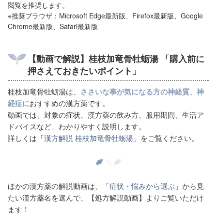
閲覧を推奨します。
※推奨ブラウザ：Microsoft Edge最新版、Firefox最新版、Google
Chrome最新版、Safari最新版
【動画で解説】桂枝加竜骨牡蛎湯
「購入前に
押さえておきたいポイント」
桂枝加竜骨牡蛎湯は、
ささいな事が気になる方の神経質、神
経症に
おすすめの漢方薬です。
動画では、対象の症状、漢方薬の飲み方、服用期間、生活ア
ドバイスなど、わかりやすく説明します。
詳しくは「
漢方解説 桂枝加竜骨牡蛎湯
」をご覧ください。
ほかの漢方薬の解説動画は、「
症状・悩みから選ぶ
」から見
たい漢方薬名を選んで、【処方解説動画】よりご覧いただけ
ます！