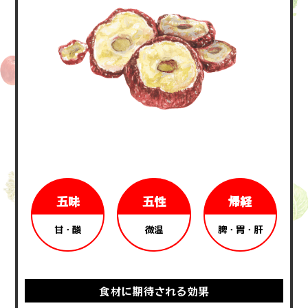
五味
五性
帰経
甘・酸
微温
脾・胃・肝
食材に期待される効果