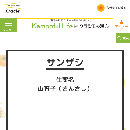
マイペー
ジ
メニュー
検索
サンザシ
生薬名
山査子（さんざし）