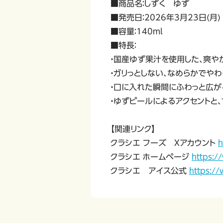
■商品名：しずく ゆず
■発売日：2026年3月23日(月)
■容量：140ml
■特長：
・国産ゆず果汁を使用した、爽や
・ガリっとしない、なめらかでや
・口に入れた瞬間にふわっと広が
・ゆずピールによるアクセントと
【関連リンク】
クラシエ フーズ Xアカウント
h
クラシエ ホームページ
https:/
クラシエ アイス公式
https:/