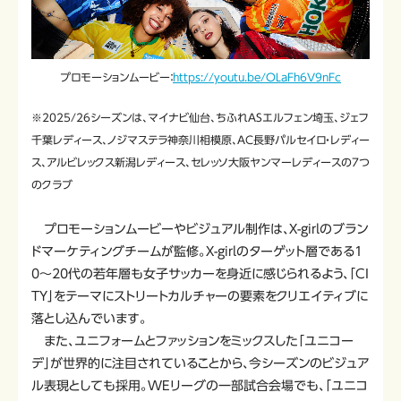
プロモーションムービー：
https://youtu.be/OLaFh6V9nFc
※2025/26シーズンは、マイナビ仙台、ちふれASエルフェン埼玉、ジェフ
千葉レディース、ノジマステラ神奈川相模原、AC長野パルセイロ・レディー
ス、アルビレックス新潟レディース、セレッソ大阪ヤンマーレディースの7つ
のクラブ
プロモーションムービーやビジュアル制作は、X-girlのブラン
ドマーケティングチームが監修。X-girlのターゲット層である1
0～20代の若年層も女子サッカーを身近に感じられるよう、「CI
TY」をテーマにストリートカルチャーの要素をクリエイティブに
落とし込んでいます。
また、ユニフォームとファッションをミックスした「ユニコー
デ」が世界的に注目されていることから、今シーズンのビジュア
ル表現としても採用。WEリーグの一部試合会場でも、「ユニコ