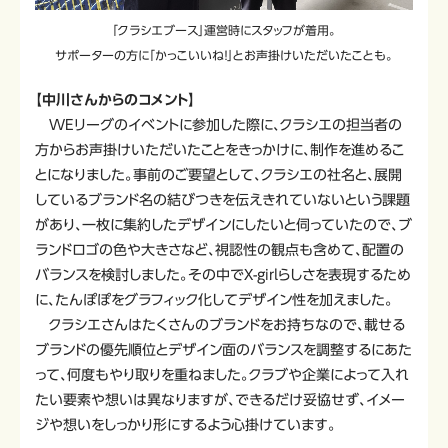
「クラシエブース」運営時にスタッフが着用。
サポーターの方に「かっこいいね！」とお声掛けいただいたことも。
【中川さんからのコメント】
WEリーグのイベントに参加した際に、クラシエの担当者の
方からお声掛けいただいたことをきっかけに、制作を進めるこ
とになりました。事前のご要望として、クラシエの社名と、展開
しているブランド名の結びつきを伝えきれていないという課題
があり、一枚に集約したデザインにしたいと伺っていたので、ブ
ランドロゴの色や大きさなど、視認性の観点も含めて、配置の
バランスを検討しました。その中でX-girlらしさを表現するため
に、たんぽぽをグラフィック化してデザイン性を加えました。
クラシエさんはたくさんのブランドをお持ちなので、載せる
ブランドの優先順位とデザイン面のバランスを調整するにあた
って、何度もやり取りを重ねました。クラブや企業によって入れ
たい要素や想いは異なりますが、できるだけ妥協せず、イメー
ジや想いをしっかり形にするよう心掛けています。