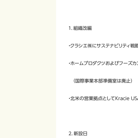
１．組織改編
・クラシエ㈱にサステナビリティ戦
・ホームプロダクツおよびフーズ
（国際事業本部準備室は廃止）
・北米の営業拠点としてKracie USA
2．新設日