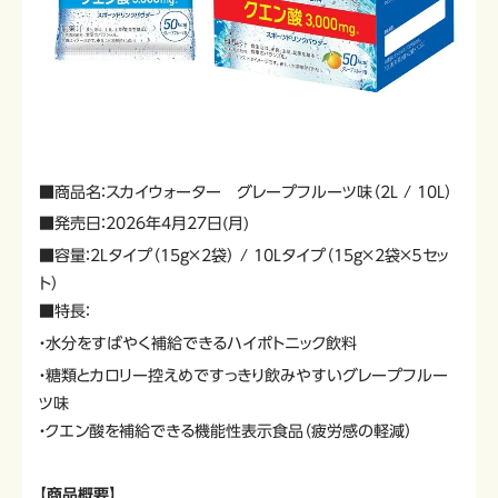
■商品名：スカイウォーター グレープフルーツ味（2L / 10L）
■発売日：2026年4月27日(月)
■容量：2Lタイプ（15g×2袋） / 10Lタイプ（15g×2袋×５セッ
ト）
■特長：
・水分をすばやく補給できるハイポトニック飲料
・糖類とカロリー控えめですっきり飲みやすいグレープフルー
ツ味
・クエン酸を補給できる機能性表示食品（疲労感の軽減）
【商品概要】